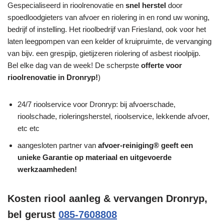
Gespecialiseerd in rioolrenovatie en
snel herstel
door
spoedloodgieters van afvoer en riolering in en rond uw woning,
bedrijf of instelling. Het rioolbedrijf van Friesland, ook voor het
laten leegpompen van een kelder of kruipruimte, de vervanging
van bijv. een grespijp, gietijzeren riolering of asbest rioolpijp.
Bel elke dag van de week! De scherpste
offerte voor
rioolrenovatie in Dronryp!
)
24/7 rioolservice voor Dronryp: bij afvoerschade,
rioolschade, rioleringsherstel, rioolservice, lekkende afvoer,
etc etc
aangesloten partner van
afvoer-reiniging® geeft een
unieke
Garantie
op materiaal en uitgevoerde
werkzaamheden!
Kosten riool aanleg & vervangen Dronryp,
bel gerust
085-7608808