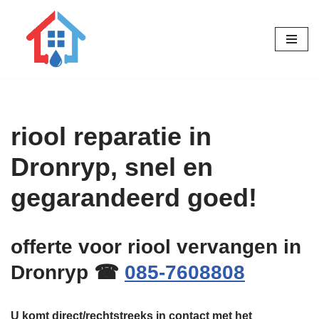
Ga
naar
de
inhoud
riool reparatie in
Dronryp, snel en
gegarandeerd goed!
offerte voor riool vervangen in
Dronryp ☎
085-7608808
U komt direct/rechtstreeks in contact met het