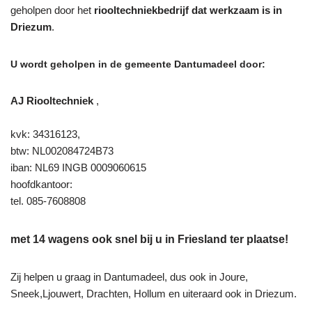
geholpen door het
riooltechniekbedrijf dat werkzaam is in
Driezum
.
U wordt geholpen in de gemeente Dantumadeel door:
AJ Riooltechniek
,
kvk: 34316123,
btw: NL002084724B73
iban: NL69 INGB 0009060615
hoofdkantoor:
tel. 085-7608808
met 14 wagens ook snel bij u in Friesland ter plaatse!
Zij helpen u graag in Dantumadeel, dus ook in Joure,
Sneek,Ljouwert, Drachten, Hollum en uiteraard ook in Driezum.