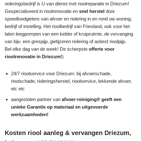
rioleringsbedrijf is U van dienst met rioolreparatie in Driezum!
Gespecialiseerd in rioolrenovatie en
snel herstel
door
spoedloodgieters van afvoer en riolering in en rond uw woning,
bedrijf of instelling. Het rioolbedrijf van Friesland, ook voor het
laten leegpompen van een kelder of kruipruimte, de vervanging
van bijv. een grespijp, gietijzeren riolering of asbest rioolpijp.
Bel elke dag van de week! De scherpste
offerte voor
rioolrenovatie in Driezum!
)
24/7 rioolservice voor Driezum: bij afvoerschade,
rioolschade, rioleringsherstel, rioolservice, lekkende afvoer,
etc etc
aangesloten partner van
afvoer-reiniging® geeft een
unieke
Garantie
op materiaal en uitgevoerde
werkzaamheden!
Kosten riool aanleg & vervangen Driezum,