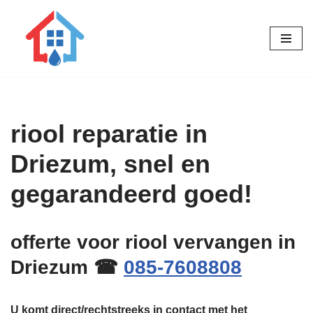
Ga
naar
de
inhoud
riool reparatie in
Driezum, snel en
gegarandeerd goed!
offerte voor riool vervangen in
Driezum ☎
085-7608808
U komt direct/rechtstreeks in contact met het