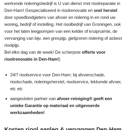
werkende rioleringsbedrijf is U van dienst met rioolreparatie in
Den-Ham! Gespecialiseerd in rioolrenovatie en
snel herstel
door spoedloodgieters van afvoer en riolering in en rond uw
woning, bedrijf of instelling. Het rioolbedrijf van Groningen, ook
voor het laten leegpompen van een kelder of kruipruimte, de
vervanging van bijv. een grespijp, gietijzeren riolering of asbest
rioolpijp.
Bel elke dag van de week! De scherpste
offerte voor
rioolrenovatie in Den-Ham!
)
24/7 rioolservice voor Den-Ham: bij afvoerschade,
rioolschade, rioleringsherstel, rioolservice, lekkende afvoer,
etc etc
aangesloten partner van
afvoer-reiniging® geeft een
unieke
Garantie
op materiaal en uitgevoerde
werkzaamheden!
Kosten riool aanleg & vervangen Den-Ham,