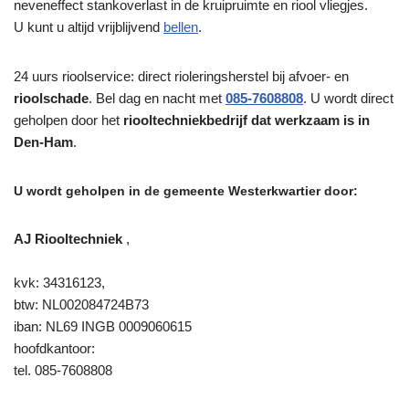
neveneffect stankoverlast in de kruipruimte en riool vliegjes.
U kunt u altijd vrijblijvend
bellen
.
24 uurs rioolservice: direct rioleringsherstel bij afvoer- en
rioolschade
. Bel dag en nacht met
085-7608808
. U wordt direct
geholpen door het
riooltechniekbedrijf dat werkzaam is in
Den-Ham
.
U wordt geholpen in de gemeente Westerkwartier door:
AJ Riooltechniek
,
kvk: 34316123,
btw: NL002084724B73
iban: NL69 INGB 0009060615
hoofdkantoor:
tel. 085-7608808