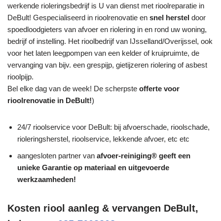
werkende rioleringsbedrijf is U van dienst met rioolreparatie in
DeBult! Gespecialiseerd in rioolrenovatie en
snel herstel
door
spoedloodgieters van afvoer en riolering in en rond uw woning,
bedrijf of instelling. Het rioolbedrijf van IJsselland/Overijssel, ook
voor het laten leegpompen van een kelder of kruipruimte, de
vervanging van bijv. een grespijp, gietijzeren riolering of asbest
rioolpijp.
Bel elke dag van de week! De scherpste
offerte voor
rioolrenovatie in DeBult!
)
24/7 rioolservice voor DeBult: bij afvoerschade, rioolschade,
rioleringsherstel, rioolservice, lekkende afvoer, etc etc
aangesloten partner van
afvoer-reiniging® geeft een
unieke
Garantie
op materiaal en uitgevoerde
werkzaamheden!
Kosten riool aanleg & vervangen DeBult,