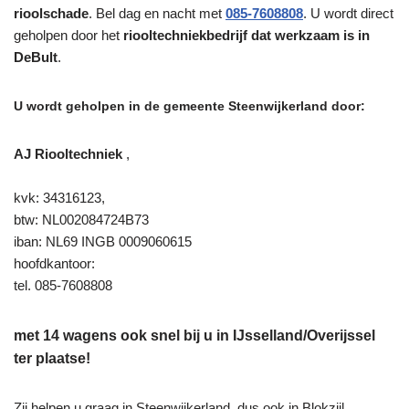
rioolschade
. Bel dag en nacht met
085-7608808
. U wordt direct
geholpen door het
riooltechniekbedrijf dat werkzaam is in
DeBult
.
U wordt geholpen in de gemeente Steenwijkerland door:
AJ Riooltechniek
,
kvk: 34316123,
btw: NL002084724B73
iban: NL69 INGB 0009060615
hoofdkantoor:
tel. 085-7608808
met 14 wagens ook snel bij u in IJsselland/Overijssel
ter plaatse!
Zij helpen u graag in Steenwijkerland, dus ook in Blokzijl,