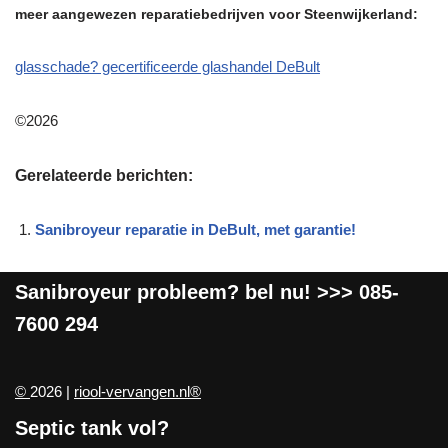
meer aangewezen reparatiebedrijven voor Steenwijkerland:
glasschade? gecertificeerde glashandel DeBult
©2026
Gerelateerde berichten:
Sanibroyeur reparatie in DeBult, met garantie!
Sanibroyeur
probleem? bel nu! >>>
085-
7600 294
©
2026 |
riool-vervangen.nl®
Septic tank vol?