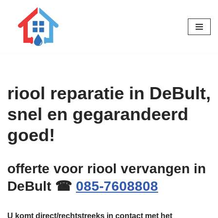
Ga
naar
de
inhoud
riool reparatie in DeBult,
snel en gegarandeerd
goed!
offerte voor riool vervangen in
DeBult ☎
085-7608808
U komt direct/rechtstreeks in contact met het