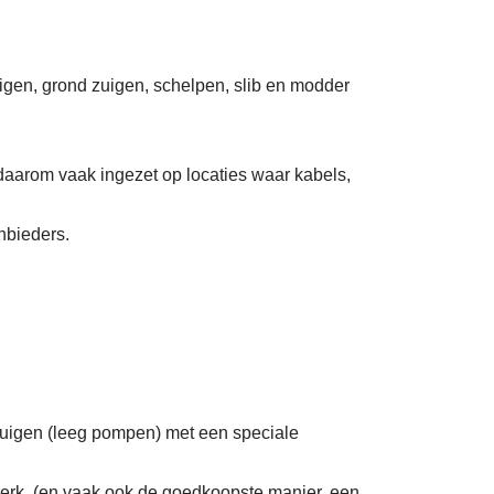
uigen, grond zuigen, schelpen, slib en modder
daarom vaak ingezet op locaties waar kabels,
nbieders.
zuigen (leeg pompen) met een speciale
erk. (en vaak ook de goedkoopste manier, een