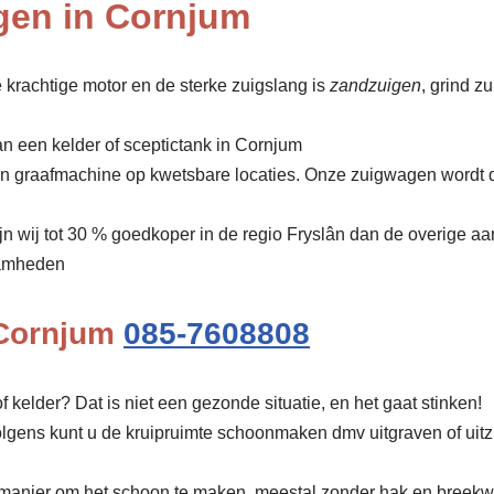
gen in Cornjum
 krachtige motor en de sterke zuigslang is
zandzuigen
, grind z
an een kelder of sceptictank in Cornjum
een graafmachine op kwetsbare locaties. Onze zuigwagen wordt 
ijn wij tot 30 % goedkoper in de regio Fryslân dan de overige aa
amheden
 Cornjum
085-7608808
f kelder? Dat is niet een gezonde situatie, en het gaat stinken!
olgens kunt u de kruipruimte schoonmaken dmv uitgraven of uit
manier om het schoon te maken, meestal zonder hak en breekw