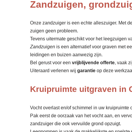
Zandzuigen, grondzui
Onze zandzuiger is een echte alleszuiger. Met de
zuigen geen probleem.
Tevens uitermate geschikt voor het leegzuigen v
Zandzuigen
is een alternatief voor graven met 
leidingen en buizen aanwezig zijn.
Bel gerust voor een
vrijblijvende offerte
, vaak z
Uiteraard verlenen wij
garantie
op deze werkza
Kruipruimte uitgraven in
Vocht overlast en/of schimmel in uw kruipruimte o
Pak eerst de oorzaak van het vocht aan, en verv
zandzuiger die ook vervuilde grond opzuigt.
Leegpompen is vaak de makkelijkste en snelste 