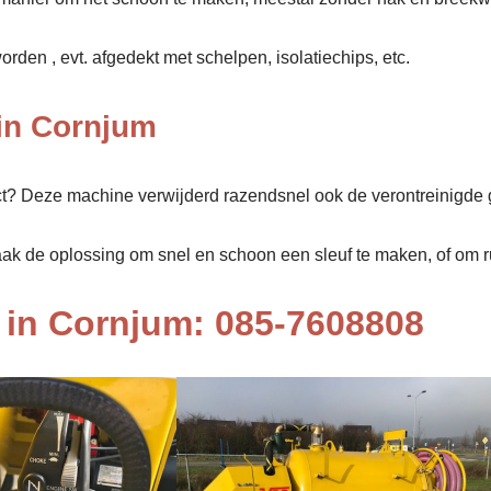
den , evt. afgedekt met schelpen, isolatiechips, etc.
in Cornjum
ect? Deze machine verwijderd razendsnel ook de verontreinigde 
aak de oplossing om snel en schoon een sleuf te maken, of om rui
in Cornjum: 085-7608808