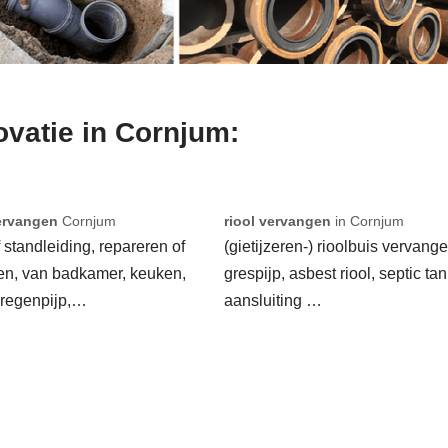
ovatie in Cornjum:
ervangen
Cornjum
riool vervangen
in Cornjum
f standleiding, repareren of
(gietijzeren-) rioolbuis vervange
en, van badkamer, keuken,
grespijp, asbest riool, septic tan
 regenpijp,…
aansluiting …