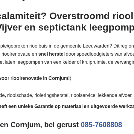
calamiteit? Overstroomd riool
Vijver en septictank leegpom
stopte/gebroken rioolbuis in de gemeente Leeuwarden? Dit regiona
n rioolrenovatie en
snel herstel
door spoedloodgieters van afvoer
 het laten leegpompen van een kelder of kruipruimte, de vervanging
 voor rioolrenovatie in Cornjum!
)
e, rioolschade, rioleringsherstel, rioolservice, lekkende afvoer, 
eeft een unieke
Garantie
op materiaal en uitgevoerde werk
gen Cornjum, bel gerust
085-7608808