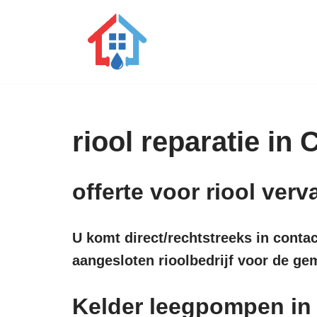
Ga
naar
de
inhoud
riool reparatie in
offerte voor riool ve
U komt direct/rechtstreeks in conta
aangesloten rioolbedrijf voor de g
Kelder leegpompen i