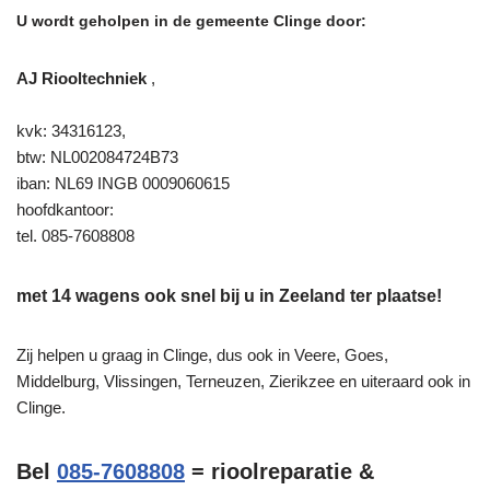
U wordt geholpen in de gemeente Clinge door:
AJ Riooltechniek
,
kvk: 34316123,
btw: NL002084724B73
iban: NL69 INGB 0009060615
hoofdkantoor:
tel. 085-7608808
met 14 wagens ook snel bij u in Zeeland ter plaatse!
Zij helpen u graag in Clinge, dus ook in Veere, Goes,
Middelburg, Vlissingen, Terneuzen, Zierikzee en uiteraard ook in
Clinge.
Bel
085-7608808
= rioolreparatie &