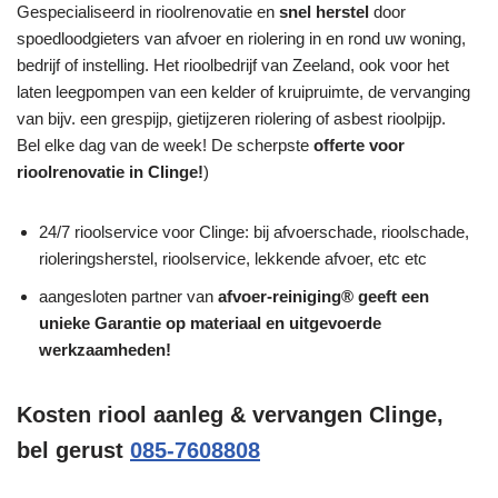
Gespecialiseerd in rioolrenovatie en
snel herstel
door
spoedloodgieters van afvoer en riolering in en rond uw woning,
bedrijf of instelling. Het rioolbedrijf van Zeeland, ook voor het
laten leegpompen van een kelder of kruipruimte, de vervanging
van bijv. een grespijp, gietijzeren riolering of asbest rioolpijp.
Bel elke dag van de week! De scherpste
offerte voor
rioolrenovatie in Clinge!
)
24/7 rioolservice voor Clinge: bij afvoerschade, rioolschade,
rioleringsherstel, rioolservice, lekkende afvoer, etc etc
aangesloten partner van
afvoer-reiniging® geeft een
unieke
Garantie
op materiaal en uitgevoerde
werkzaamheden!
Kosten riool aanleg & vervangen Clinge,
bel gerust
085-7608808