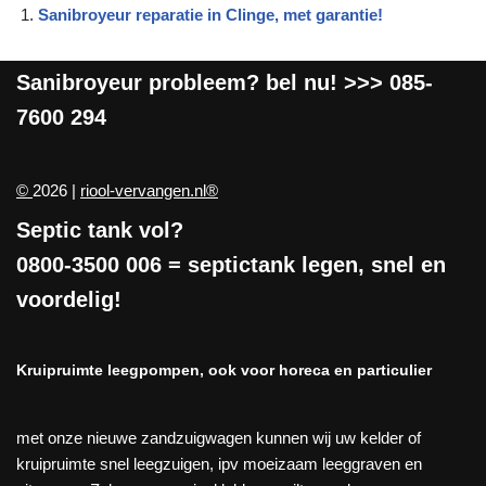
Sanibroyeur reparatie in Clinge, met garantie!
Sanibroyeur
probleem? bel nu! >>>
085-
7600 294
©
2026 |
riool-vervangen.nl®
Septic tank vol?
0800-3500 006
= septictank legen, snel en
voordelig!
Kruipruimte leegpompen, ook voor horeca en particulier
met onze nieuwe zandzuigwagen kunnen wij uw kelder of
kruipruimte snel leegzuigen, ipv moeizaam leeggraven en