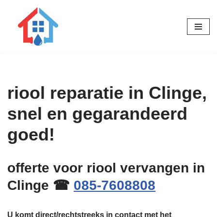
Ga
naar
de
inhoud
riool reparatie in Clinge,
snel en gegarandeerd
goed!
offerte voor riool vervangen in
Clinge ☎
085-7608808
U komt direct/rechtstreeks in contact met het