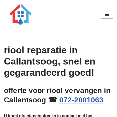
Ga
naar
de
inhoud
riool reparatie in
Callantsoog, snel en
gegarandeerd goed!
offerte voor riool vervangen in
Callantsoog ☎
072-2001063
U komt direct/rechtstreeks in contact met het