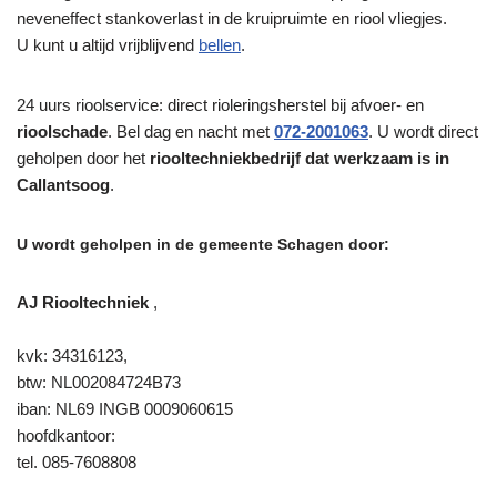
neveneffect stankoverlast in de kruipruimte en riool vliegjes.
U kunt u altijd vrijblijvend
bellen
.
24 uurs rioolservice: direct rioleringsherstel bij afvoer- en
rioolschade
. Bel dag en nacht met
072-2001063
. U wordt direct
geholpen door het
riooltechniekbedrijf dat werkzaam is in
Callantsoog
.
U wordt geholpen in de gemeente Schagen door:
AJ Riooltechniek
,
kvk: 34316123,
btw: NL002084724B73
iban: NL69 INGB 0009060615
hoofdkantoor:
tel. 085-7608808