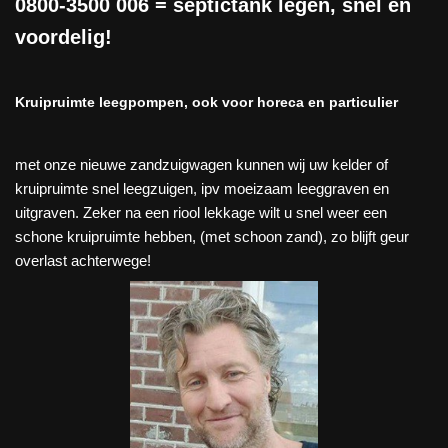
0800-3500 006
= septictank legen, snel en
voordelig!
Kruipruimte leegpompen, ook voor horeca en particulier
met onze nieuwe zandzuigwagen kunnen wij uw kelder of
kruipruimte snel leegzuigen, ipv moeizaam leeggraven en
uitgraven. Zeker na een riool lekkage wilt u snel weer een
schone kruipruimte hebben, (met schoon zand), zo blijft geur
overlast achterwege!