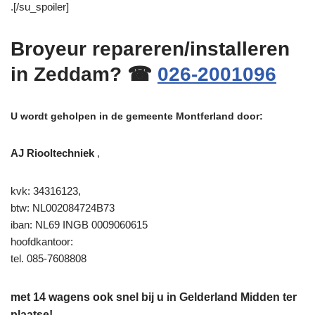
.[/su_spoiler]
Broyeur repareren/installeren
in Zeddam? ☎
026-2001096
U wordt geholpen in de gemeente Montferland door:
AJ Riooltechniek
,
kvk: 34316123,
btw: NL002084724B73
iban: NL69 INGB 0009060615
hoofdkantoor:
tel. 085-7608808
met 14 wagens ook snel bij u in Gelderland Midden ter
plaatse!