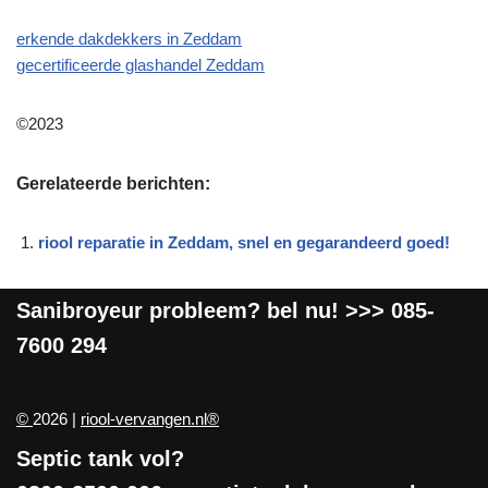
erkende dakdekkers in Zeddam
gecertificeerde glashandel Zeddam
©2023
Gerelateerde berichten:
riool reparatie in Zeddam, snel en gegarandeerd goed!
Sanibroyeur
probleem? bel nu! >>>
085-
7600 294
©
2026 |
riool-vervangen.nl®
Septic tank vol?