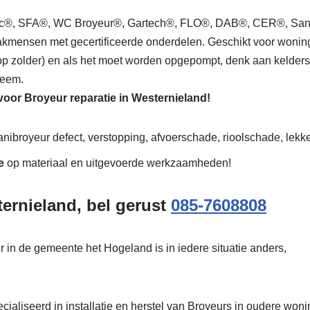
mac®, SFA®, WC Broyeur®, Gartech®, FLO®, DAB®, CER®, Sani
kmensen met gecertificeerde onderdelen. Geschikt voor woning, be
 op zolder) en als het moet worden opgepompt, denk aan kelders
leem.
 voor Broyeur reparatie in Westernieland!
anibroyeur defect, verstopping, afvoerschade, rioolschade, lekke
e
op materiaal en uitgevoerde werkzaamheden!
ernieland, bel gerust
085-7608808
r in de gemeente het Hogeland is in iedere situatie anders,
ialiseerd in installatie en herstel van Broyeurs in oudere wonin