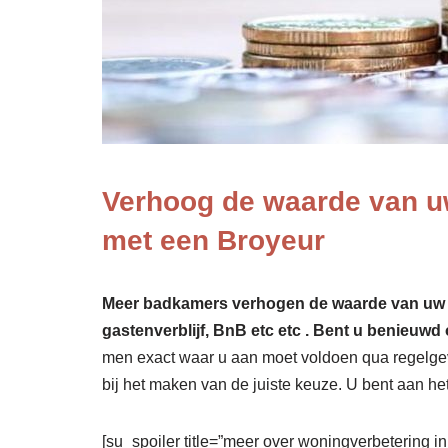
Verhoog de waarde van u
met een Broyeur
Meer badkamers verhogen de waarde van uw won
gastenverblijf, BnB etc etc . Bent u benieuwd 
men exact waar u aan moet voldoen qua regelgevi
bij het maken van de juiste keuze. U bent aan het
[su_spoiler title=”meer over woningverbetering i