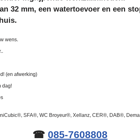
an 32 mm, een watertoevoer en een stop
huis.
uw wens.
..
ld! (en afwerking)
n dag!
es
 SaniCubic®, SFA®, WC Broyeur®, Xellanz, CER®, DAB®, Dem
☎
085-7608808