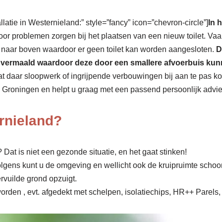
llatie in Westernieland:” style=”fancy” icon=”chevron-circle”]
In 
voor problemen zorgen bij het plaatsen van een nieuw toilet. Vaa
r naar boven waardoor er geen toilet kan worden aangesloten.
D
act vermaald waardoor deze door een smallere afvoerbuis k
 dat daar sloopwerk of ingrijpende verbouwingen bij aan te pas k
e Groningen en helpt u graag met een passend persoonlijk advies
rnieland?
Dat is niet een gezonde situatie, en het gaat stinken!
olgens kunt u de omgeving en wellicht ook de kruipruimte scho
rvuilde grond opzuigt.
rden , evt. afgedekt met schelpen, isolatiechips, HR++ Parels, 