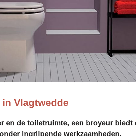
t in Vlagtwedde
 en de toiletruimte, een broyeur bied
 zonder ingrijpende werkzaamheden.