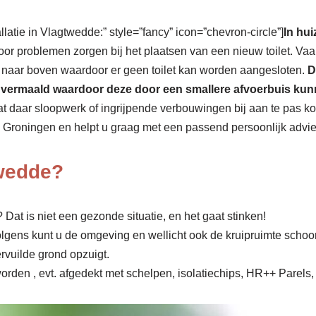
allatie in Vlagtwedde:” style=”fancy” icon=”chevron-circle”]
In hui
voor problemen zorgen bij het plaatsen van een nieuw toilet. Vaa
r naar boven waardoor er geen toilet kan worden aangesloten.
D
act vermaald waardoor deze door een smallere afvoerbuis k
 dat daar sloopwerk of ingrijpende verbouwingen bij aan te pas k
e Groningen en helpt u graag met een passend persoonlijk advies
twedde?
Dat is niet een gezonde situatie, en het gaat stinken!
olgens kunt u de omgeving en wellicht ook de kruipruimte scho
rvuilde grond opzuigt.
rden , evt. afgedekt met schelpen, isolatiechips, HR++ Parels, 