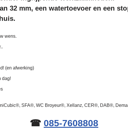
an 32 mm, een watertoevoer en een stop
huis.
uw wens.
..
ld! (en afwerking)
n dag!
es
 SaniCubic®, SFA®, WC Broyeur®, Xellanz, CER®, DAB®, Dem
☎
085-7608808