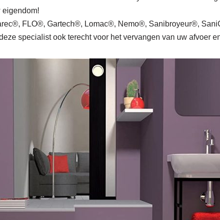
uw eigendom!
rec®, FLO®, Gartech®, Lomac®, Nemo®, Sanibroyeur®, SaniCu
deze specialist ook terecht voor het vervangen van uw afvoer en 