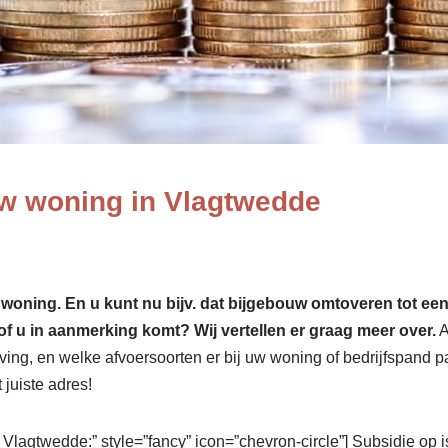
w woning in Vlagtwedde
ing. En u kunt nu bijv. dat bijgebouw omtoveren tot een ext
of u in aanmerking komt? Wij vertellen er graag meer over.
A
ng, en welke afvoersoorten er bij uw woning of bedrijfspand pas
 juiste adres!
n Vlagtwedde:” style=”fancy” icon=”chevron-circle”] Subsidie op