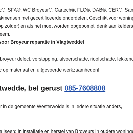
mac®, SFA®, WC Broyeur®, Gartech®, FLO®, DAB®, CER®, Sani
kmensen met gecertificeerde onderdelen. Geschikt voor woning, be
 op zolder) en als het moet worden opgepompt, denk aan kelders
leem.
 voor Broyeur reparatie in Vlagtwedde!
broyeur defect, verstopping, afvoerschade, rioolschade, lekkend
e
op materiaal en uitgevoerde werkzaamheden!
gtwedde, bel gerust
085-7608808
ur in de gemeente Westerwolde is in iedere situatie anders,
iseerd in installatie en herstel van Broyeurs in oudere woninge