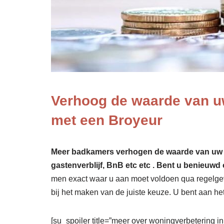
Verhoog de waarde van u
met een Broyeur
Meer badkamers verhogen de waarde van uw won
gastenverblijf, BnB etc etc . Bent u benieuwd 
men exact waar u aan moet voldoen qua regelgevi
bij het maken van de juiste keuze. U bent aan het
[su_spoiler title=”meer over woningverbetering i