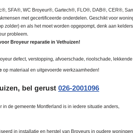
mac®, SFA®, WC Broyeur®, Gartech®, FLO®, DAB®, CER®, Sani
kmensen met gecertificeerde onderdelen. Geschikt voor woning, be
 op zolder) en als het moet worden opgepompt, denk aan kelders
eur probleem.
 voor Broyeur reparatie in Vethuizen!
royeur defect, verstopping, afvoerschade, rioolschade, lekkende 
e
op materiaal en uitgevoerde werkzaamheden!
uizen, bel gerust
026-2001096
r in de gemeente Montferland is in iedere situatie anders,
seerd in installatie en herstel van Broyeurs in oudere woningen,