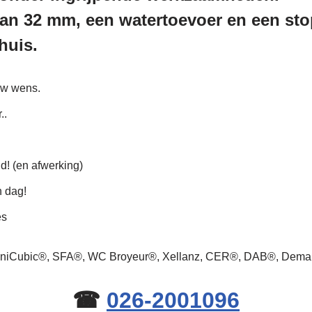
an 32 mm, een watertoevoer en een stop
huis.
uw wens.
..
ld! (en afwerking)
n dag!
es
 SaniCubic®, SFA®, WC Broyeur®, Xellanz, CER®, DAB®, Dem
☎
026-2001096