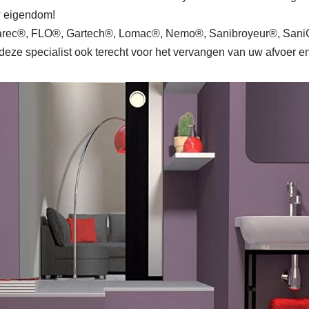
uw eigendom!
rec®, FLO®, Gartech®, Lomac®, Nemo®, Sanibroyeur®, SaniCu
deze specialist ook terecht voor het vervangen van uw afvoer en 