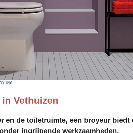
001096
 in Vethuizen
 en de toiletruimte, een broyeur bied
 zonder ingrijpende werkzaamheden.