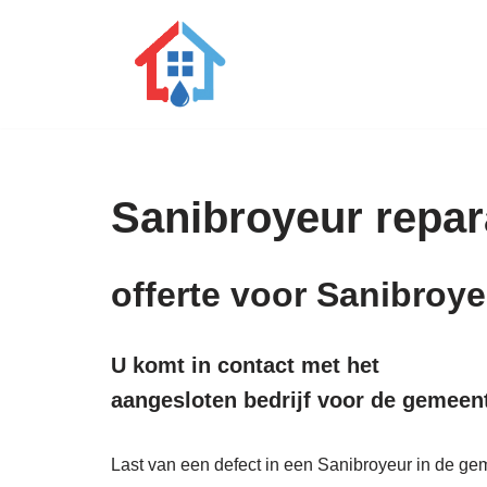
Ga
naar
de
inhoud
Sanibroyeur repara
offerte voor Sanibroy
U komt in contact met het
aangesloten bedrijf voor de gemeen
Last van een defect in een Sanibroyeur in de gem