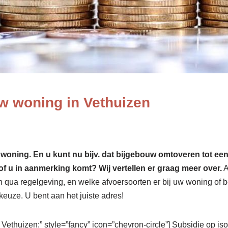
w woning in Vethuizen
ing. En u kunt nu bijv. dat bijgebouw omtoveren tot een ext
of u in aanmerking komt? Wij vertellen er graag meer over.
A
ua regelgeving, en welke afvoersoorten er bij uw woning of bed
keuze. U bent aan het juiste adres!
 Vethuizen:” style=”fancy” icon=”chevron-circle”] Subsidie op i