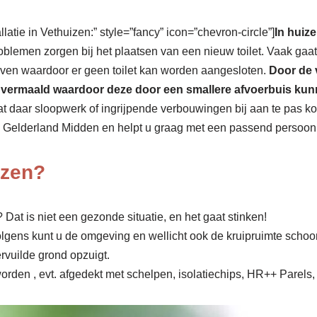
llatie in Vethuizen:” style=”fancy” icon=”chevron-circle”]
In huize
roblemen zorgen bij het plaatsen van een nieuw toilet. Vaak gaa
boven waardoor er geen toilet kan worden aangesloten.
Door de 
act vermaald waardoor deze door een smallere afvoerbuis k
 dat daar sloopwerk of ingrijpende verbouwingen bij aan te pas k
e Gelderland Midden en helpt u graag met een passend persoonlij
izen?
Dat is niet een gezonde situatie, en het gaat stinken!
olgens kunt u de omgeving en wellicht ook de kruipruimte scho
rvuilde grond opzuigt.
rden , evt. afgedekt met schelpen, isolatiechips, HR++ Parels, 