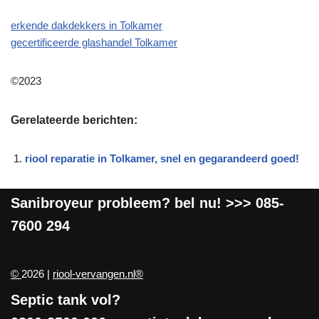
erkende dakdekkers in Tolkamer
gecertificeerde glashandel Tolkamer
©2023
Gerelateerde berichten:
riool reparatie in Tolkamer, snel en gegarandeerd goed!
Sanibroyeur
probleem? bel nu! >>>
085-
7600 294
©
2026 |
riool-vervangen.nl®
Septic tank vol?