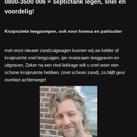
0800-3500 006
= septictank legen, snel en
voordelig!
Kruipruimte leegpompen, ook voor horeca en particulier
met onze nieuwe zandzuigwagen kunnen wij uw kelder of
kruipruimte snel leegzuigen, ipv moeizaam leeggraven en
uitgraven. Zeker na een riool lekkage wilt u snel weer een
schone kruipruimte hebben, (met schoon zand), zo blijft geur
overlast achterwege!