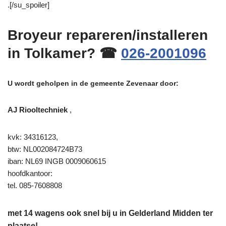
.[/su_spoiler]
Broyeur repareren/installeren
in Tolkamer? ☎
026-2001096
U wordt geholpen in de gemeente Zevenaar door:
AJ Riooltechniek
,
kvk: 34316123,
btw: NL002084724B73
iban: NL69 INGB 0009060615
hoofdkantoor:
tel. 085-7608808
met 14 wagens ook snel bij u in Gelderland Midden ter
plaatse!