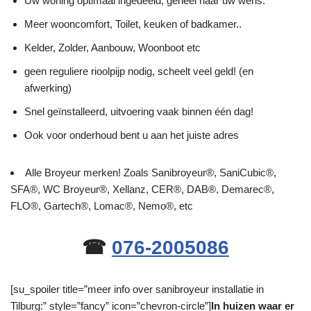
Uw woning optimaal ingedeeld, geheel naar uw wens.
Meer wooncomfort, Toilet, keuken of badkamer..
Kelder, Zolder, Aanbouw, Woonboot etc
geen reguliere rioolpijp nodig, scheelt veel geld! (en
afwerking)
Snel geïnstalleerd, uitvoering vaak binnen één dag!
Ook voor onderhoud bent u aan het juiste adres
Alle Broyeur merken! Zoals Sanibroyeur®, SaniCubic®,
SFA®, WC Broyeur®, Xellanz, CER®, DAB®, Demarec®,
FLO®, Gartech®, Lomac®, Nemo®, etc
☎
076-2005086
[su_spoiler title=”meer info over sanibroyeur installatie in
Tilburg:” style=”fancy” icon=”chevron-circle”]
In huizen waar er