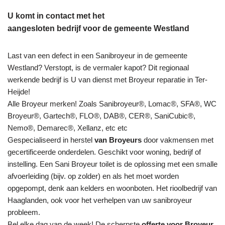
U komt in contact met het
aangesloten bedrijf voor de gemeente Westland
Last van een defect in een Sanibroyeur in de gemeente
Westland? Verstopt, is de vermaler kapot? Dit regionaal
werkende bedrijf is U van dienst met Broyeur reparatie in Ter-
Heijde!
Alle Broyeur merken! Zoals Sanibroyeur®, Lomac®, SFA®, WC
Broyeur®, Gartech®, FLO®, DAB®, CER®, SaniCubic®,
Nemo®, Demarec®, Xellanz, etc etc
Gespecialiseerd in herstel
van Broyeurs
door vakmensen met
gecertificeerde onderdelen. Geschikt voor woning, bedrijf of
instelling. Een Sani Broyeur toilet is de oplossing met een smalle
afvoerleiding (bijv. op zolder) en als het moet worden
opgepompt, denk aan kelders en woonboten. Het rioolbedrijf van
Haaglanden, ook voor het verhelpen van uw sanibroyeur
probleem.
Bel elke dag van de week! De scherpste
offerte voor Broyeur