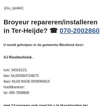
.[/su_spoiler]
Broyeur repareren/installeren
in Ter-Heijde? ☎
070-2002860
U wordt geholpen in de gemeente Westland door:
AJ Riooltechniek
,
kvk: 34316123,
btw: NL002084724B73
iban: NL69 INGB 0009060615
hoofdkantoor:
tel. 085-7608808
met 14 wagens ook snel bij u in Haaglanden ter