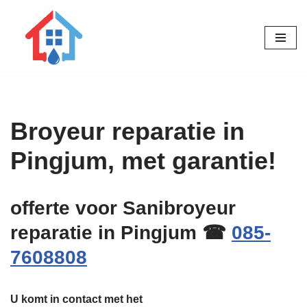
Ga
naar
de
inhoud
Broyeur reparatie in
Pingjum, met garantie!
offerte voor Sanibroyeur
reparatie in Pingjum ☎
085-
7608808
U komt in contact met het