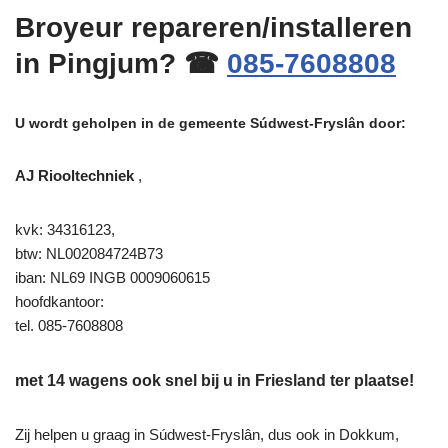
Broyeur repareren/installeren
in Pingjum? ☎
085-7608808
U wordt geholpen in de gemeente Súdwest-Fryslân door:
AJ Riooltechniek
,
kvk: 34316123,
btw: NL002084724B73
iban: NL69 INGB 0009060615
hoofdkantoor:
tel. 085-7608808
met 14 wagens ook snel bij u in Friesland ter plaatse!
Zij helpen u graag in Súdwest-Fryslân, dus ook in Dokkum,