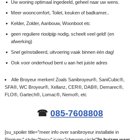
Uw woning optimaal ingedeeld, geheel naar uw wens.
Meer wooncomfort, Toilet, keuken of badkamer..
Kelder, Zolder, Aanbouw, Woonboot etc
geen reguliere rioolpijp nodig, scheelt veel geld! (en
afwerking)
Snel geïnstalleerd, uitvoering vaak binnen één dag!
Ook voor onderhoud bent u aan het juiste adres
Alle Broyeur merken! Zoals Sanibroyeur®, SaniCubic®,
SFA®, WC Broyeur®, Xellanz, CER®, DAB®, Demarec®,
FLO®, Gartech®, Lomac®, Nemo®, etc
☎
085-7608808
[su_spoiler title=”meer info over sanibroyeur installatie in
Pingjum:” style=”fancy” icon=”chevron-circle”]
In huizen waar