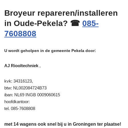
Broyeur repareren/installeren
in Oude-Pekela? ☎
085-
7608808
U wordt geholpen in de gemeente Pekela door:
AJ Riooltechniek
,
kvk: 34316123,
btw: NL002084724B73
iban: NL69 INGB 0009060615
hoofdkantoor:
tel. 085-7608808
met 14 wagens ook snel bij u in Groningen ter plaatse!