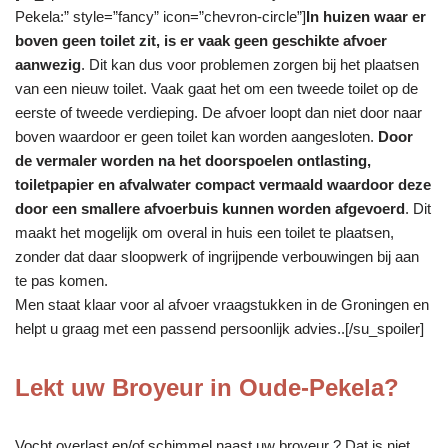
Pekela:” style=”fancy” icon=”chevron-circle”]
In huizen waar er
boven geen toilet zit, is er vaak geen geschikte afvoer
aanwezig
. Dit kan dus voor problemen zorgen bij het plaatsen
van een nieuw toilet. Vaak gaat het om een tweede toilet op de
eerste of tweede verdieping. De afvoer loopt dan niet door naar
boven waardoor er geen toilet kan worden aangesloten.
Door
de vermaler worden na het doorspoelen ontlasting,
toiletpapier en afvalwater compact vermaald waardoor deze
door een smallere afvoerbuis kunnen worden afgevoerd
. Dit
maakt het mogelijk om overal in huis een toilet te plaatsen,
zonder dat daar sloopwerk of ingrijpende verbouwingen bij aan
te pas komen.
Men staat klaar voor al afvoer vraagstukken in de Groningen en
helpt u graag met een passend persoonlijk advies..[/su_spoiler]
Lekt uw Broyeur in Oude-Pekela?
Vocht overlast en/of schimmel naast uw broyeur ? Dat is niet