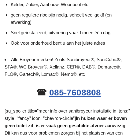
Kelder, Zolder, Aanbouw, Woonboot etc
geen reguliere rioolpijp nodig, scheelt veel geld! (en
afwerking)
Snel geïnstalleerd, uitvoering vaak binnen één dag!
Ook voor onderhoud bent u aan het juiste adres
Alle Broyeur merken! Zoals Sanibroyeur®, SaniCubic®,
SFA®, WC Broyeur®, Xellanz, CER®, DAB®, Demarec®,
FLO®, Gartech®, Lomac®, Nemo®, etc
☎
085-7608808
[su_spoiler title=”meer info over sanibroyeur installatie in Itens:”
style=”fancy” icon=”chevron-circle”]
In huizen waar er boven
geen toilet zit, is er vaak geen geschikte afvoer aanwezig
.
Dit kan dus voor problemen zorgen bij het plaatsen van een