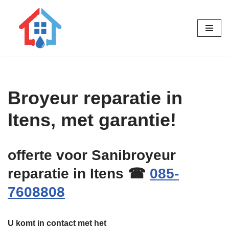
Ga
naar
de
inhoud
Broyeur reparatie in
Itens, met garantie!
offerte voor Sanibroyeur
reparatie in Itens ☎
085-
7608808
U komt in contact met het