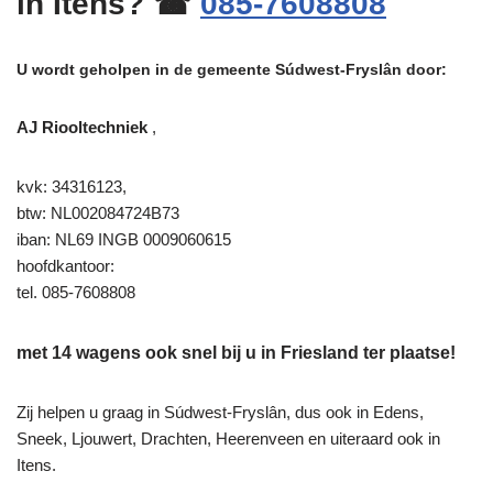
in Itens? ☎
085-7608808
U wordt geholpen in de gemeente Súdwest-Fryslân door:
AJ Riooltechniek
,
kvk: 34316123,
btw: NL002084724B73
iban: NL69 INGB 0009060615
hoofdkantoor:
tel. 085-7608808
met 14 wagens ook snel bij u in Friesland ter plaatse!
Zij helpen u graag in Súdwest-Fryslân, dus ook in Edens,
Sneek, Ljouwert, Drachten, Heerenveen en uiteraard ook in
Itens.