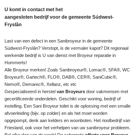
U komt in contact met het
aangesloten bedrijf voor de gemeente Súdwest-
Fryslân
Last van een defect in een Sanibroyeur in de gemeente
Súdwest-Fryslân? Verstopt, is de vermaler kapot? Dit regionaal
werkende bedrijf is U van dienst met Broyeur reparatie in
Hommerts!
Alle Broyeur merken! Zoals Sanibroyeur®, Lomac®, SFA®, WC
Broyeur®, Gartech®, FLO®, DAB®, CER®, SaniCubic®,
Nemo®, Demarec®, Xellanz, etc etc
Gespecialiseerd in herstel
van Broyeurs
door vakmensen met
gecertificeerde onderdelen. Geschikt voor woning, bedrijf of
instelling. Een Sani Broyeur toilet is de oplossing met een smalle
afvoerleiding (bijv. op zolder) en als het moet worden
opgepompt, denk aan kelders en woonboten. Het rioolbedrijf van
Friesland, ook voor het verhelpen van uw sanibroyeur probleem.
Bel elke dag van de week! De scherpste
offerte voor Broyeur