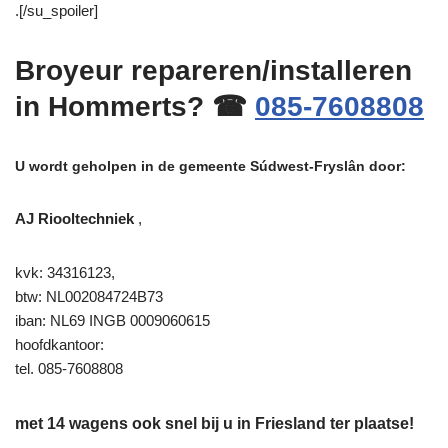
.[/su_spoiler]
Broyeur repareren/installeren
in Hommerts? ☎
085-7608808
U wordt geholpen in de gemeente Súdwest-Fryslân door:
AJ Riooltechniek
,
kvk: 34316123,
btw: NL002084724B73
iban: NL69 INGB 0009060615
hoofdkantoor:
tel. 085-7608808
met 14 wagens ook snel bij u in Friesland ter plaatse!