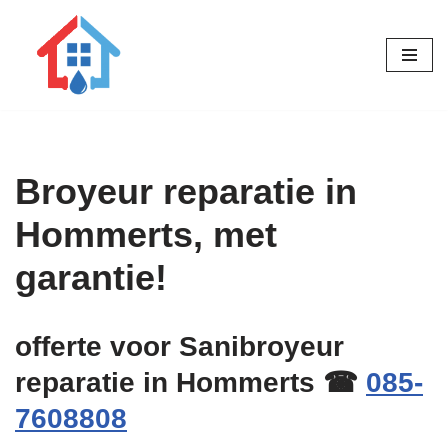
Ga
naar
de
inhoud
Broyeur reparatie in
Hommerts, met
garantie!
offerte voor Sanibroyeur
reparatie in Hommerts ☎
085-
7608808