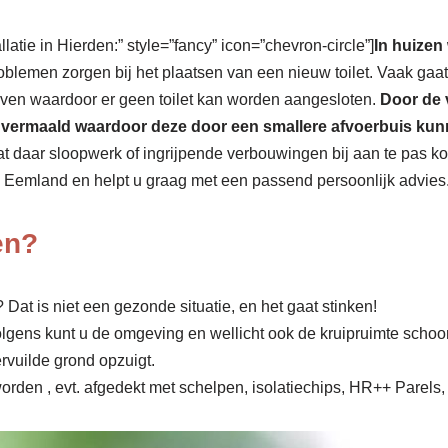
llatie in Hierden:” style=”fancy” icon=”chevron-circle”]
In huizen 
roblemen zorgen bij het plaatsen van een nieuw toilet. Vaak gaa
boven waardoor er geen toilet kan worden aangesloten.
Door de 
act vermaald waardoor deze door een smallere afvoerbuis k
 dat daar sloopwerk of ingrijpende verbouwingen bij aan te pas k
e Eemland en helpt u graag met een passend persoonlijk advies..
en?
Dat is niet een gezonde situatie, en het gaat stinken!
olgens kunt u de omgeving en wellicht ook de kruipruimte scho
rvuilde grond opzuigt.
rden , evt. afgedekt met schelpen, isolatiechips, HR++ Parels, 