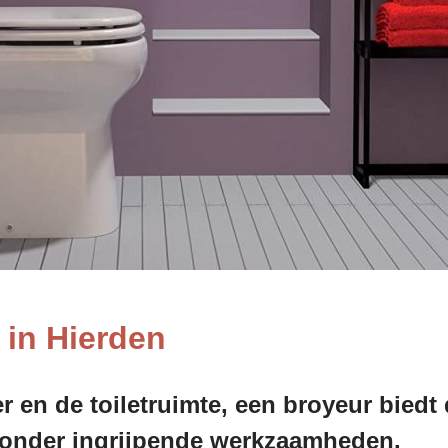
 in Hierden
 en de toiletruimte, een broyeur bied
 zonder ingrijpende werkzaamheden.