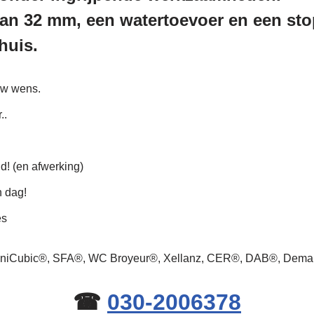
an 32 mm, een watertoevoer en een stop
huis.
uw wens.
..
ld! (en afwerking)
n dag!
es
 SaniCubic®, SFA®, WC Broyeur®, Xellanz, CER®, DAB®, Dem
☎
030-2006378