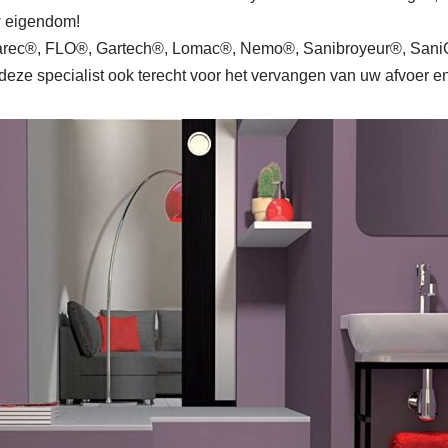
uw eigendom!
rec®, FLO®, Gartech®, Lomac®, Nemo®, Sanibroyeur®, SaniCu
deze specialist ook terecht voor het vervangen van uw afvoer en 