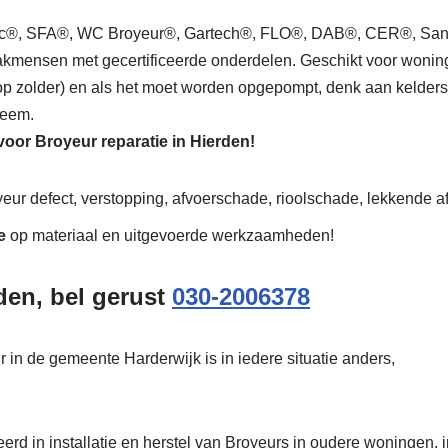
mac®, SFA®, WC Broyeur®, Gartech®, FLO®, DAB®, CER®, Sani
kmensen met gecertificeerde onderdelen. Geschikt voor woning, be
. op zolder) en als het moet worden opgepompt, denk aan kelder
leem.
 voor Broyeur reparatie in Hierden!
yeur defect, verstopping, afvoerschade, rioolschade, lekkende af
e
op materiaal en uitgevoerde werkzaamheden!
den, bel gerust
030-2006378
r in de gemeente Harderwijk is in iedere situatie anders,
erd in installatie en herstel van Broyeurs in oudere woningen, i