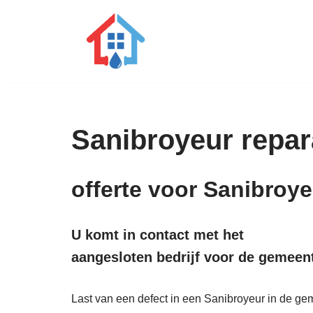
Ga
naar
de
inhoud
Sanibroyeur repara
offerte voor Sanibroy
U komt in contact met het
aangesloten bedrijf voor de gemeen
Last van een defect in een Sanibroyeur in de gem