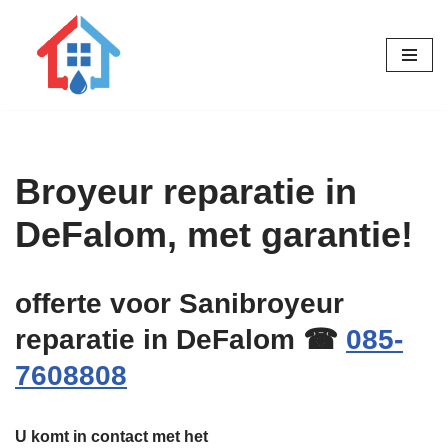
Ga
naar
de
inhoud
Broyeur reparatie in
DeFalom, met garantie!
offerte voor Sanibroyeur
reparatie in DeFalom ☎
085-
7608808
U komt in contact met het