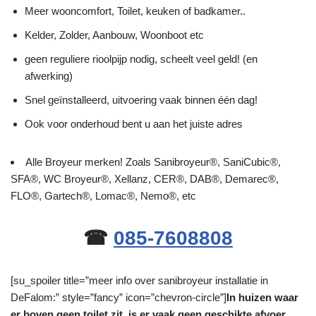
Meer wooncomfort, Toilet, keuken of badkamer..
Kelder, Zolder, Aanbouw, Woonboot etc
geen reguliere rioolpijp nodig, scheelt veel geld! (en
afwerking)
Snel geïnstalleerd, uitvoering vaak binnen één dag!
Ook voor onderhoud bent u aan het juiste adres
Alle Broyeur merken! Zoals Sanibroyeur®, SaniCubic®,
SFA®, WC Broyeur®, Xellanz, CER®, DAB®, Demarec®,
FLO®, Gartech®, Lomac®, Nemo®, etc
☎
085-7608808
[su_spoiler title=”meer info over sanibroyeur installatie in
DeFalom:” style=”fancy” icon=”chevron-circle”]
In huizen waar
er boven geen toilet zit, is er vaak geen geschikte afvoer