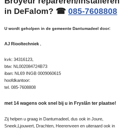
Broyeur repareren/installeren
in DeFalom? ☎
085-7608808
U wordt geholpen in de gemeente Dantumadeel door:
AJ Riooltechniek
,
kvk: 34316123,
btw: NL002084724B73
iban: NL69 INGB 0009060615
hoofdkantoor:
tel. 085-7608808
met 14 wagens ook snel bij u in Fryslân ter plaatse!
Zij helpen u graag in Dantumadeel, dus ook in Joure,
Sneek,Ljouwert, Drachten, Heerenveen en uiteraard ook in