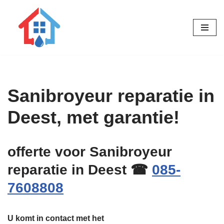
Ga
naar
de
inhoud
Sanibroyeur reparatie in
Deest, met garantie!
offerte voor Sanibroyeur
reparatie in Deest ☎
085-
7608808
U komt in contact met het