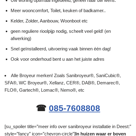
Uw woning optimaal ingedeeld, geheel naar uw wens.
Meer wooncomfort, Toilet, keuken of badkamer..
Kelder, Zolder, Aanbouw, Woonboot etc
geen reguliere rioolpijp nodig, scheelt veel geld! (en
afwerking)
Snel geïnstalleerd, uitvoering vaak binnen één dag!
Ook voor onderhoud bent u aan het juiste adres
Alle Broyeur merken! Zoals Sanibroyeur®, SaniCubic®,
SFA®, WC Broyeur®, Xellanz, CER®, DAB®, Demarec®,
FLO®, Gartech®, Lomac®, Nemo®, etc
☎
085-7608808
[su_spoiler title=”meer info over sanibroyeur installatie in Deest:”
style=”fancy” icon=”chevron-circle”]
In huizen waar er boven