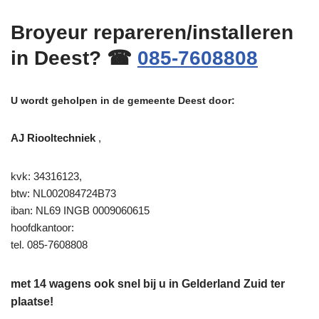
Broyeur repareren/installeren
in Deest? ☎
085-7608808
U wordt geholpen in de gemeente Deest door:
AJ Riooltechniek
,
kvk: 34316123,
btw: NL002084724B73
iban: NL69 INGB 0009060615
hoofdkantoor:
tel. 085-7608808
met 14 wagens ook snel bij u in Gelderland Zuid ter
plaatse!