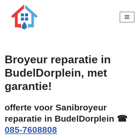
Ga
naar
de
inhoud
Broyeur reparatie in
BudelDorplein, met
garantie!
offerte voor Sanibroyeur
reparatie in BudelDorplein ☎
085-7608808