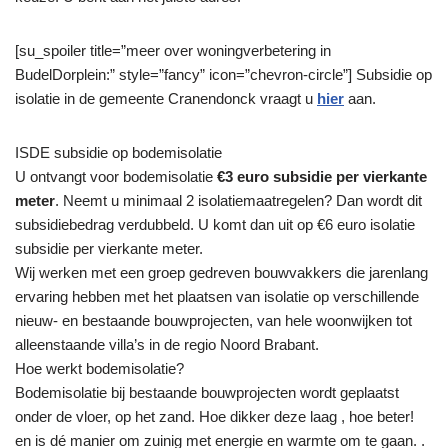
[su_spoiler title=”meer over woningverbetering in
BudelDorplein:” style=”fancy” icon=”chevron-circle”] Subsidie op
isolatie in de gemeente Cranendonck vraagt u
hier
aan.
ISDE subsidie op bodemisolatie
U ontvangt voor bodemisolatie
€3 euro subsidie per vierkante
meter
. Neemt u minimaal 2 isolatiemaatregelen? Dan wordt dit
subsidiebedrag verdubbeld. U komt dan uit op €6 euro isolatie
subsidie per vierkante meter.
Wij werken met een groep gedreven bouwvakkers die jarenlang
ervaring hebben met het plaatsen van isolatie op verschillende
nieuw- en bestaande bouwprojecten, van hele woonwijken tot
alleenstaande villa’s in de regio Noord Brabant.
Hoe werkt bodemisolatie?
Bodemisolatie bij bestaande bouwprojecten wordt geplaatst
onder de vloer, op het zand. Hoe dikker deze laag , hoe beter!
en is dé manier om zuinig met energie en warmte om te gaan. .