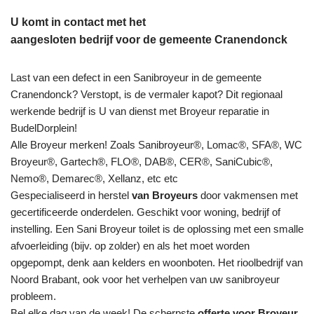
U komt in contact met het
aangesloten bedrijf voor de gemeente Cranendonck
Last van een defect in een Sanibroyeur in de gemeente
Cranendonck? Verstopt, is de vermaler kapot? Dit regionaal
werkende bedrijf is U van dienst met Broyeur reparatie in
BudelDorplein!
Alle Broyeur merken! Zoals Sanibroyeur®, Lomac®, SFA®, WC
Broyeur®, Gartech®, FLO®, DAB®, CER®, SaniCubic®,
Nemo®, Demarec®, Xellanz, etc etc
Gespecialiseerd in herstel
van Broyeurs
door vakmensen met
gecertificeerde onderdelen. Geschikt voor woning, bedrijf of
instelling. Een Sani Broyeur toilet is de oplossing met een smalle
afvoerleiding (bijv. op zolder) en als het moet worden
opgepompt, denk aan kelders en woonboten. Het rioolbedrijf van
Noord Brabant, ook voor het verhelpen van uw sanibroyeur
probleem.
Bel elke dag van de week! De scherpste
offerte voor Broyeur