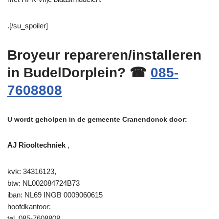
.[/su_spoiler]
Broyeur repareren/installeren
in BudelDorplein? ☎
085-
7608808
U wordt geholpen in de gemeente Cranendonck door:
AJ Riooltechniek
,
kvk: 34316123,
btw: NL002084724B73
iban: NL69 INGB 0009060615
hoofdkantoor:
tel. 085-7608808