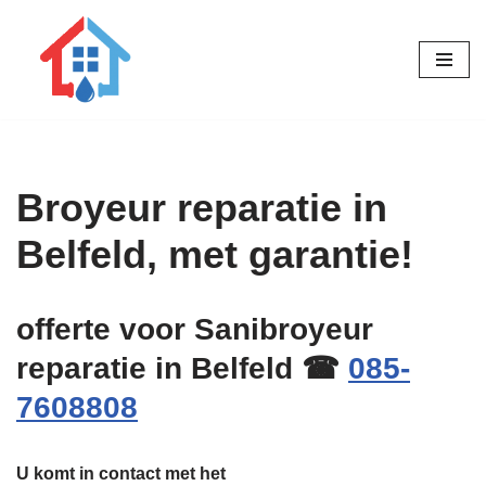
Ga
naar
de
inhoud
Broyeur reparatie in
Belfeld, met garantie!
offerte voor Sanibroyeur
reparatie in Belfeld ☎
085-
7608808
U komt in contact met het