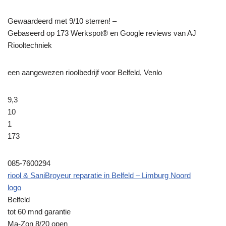
Gewaardeerd met 9/10 sterren! –
Gebaseerd op
173
Werkspot® en Google reviews van AJ
Riooltechniek
een aangewezen rioolbedrijf voor Belfeld, Venlo
9,3
10
1
173
085-7600294
riool & SaniBroyeur reparatie in Belfeld – Limburg Noord
logo
Belfeld
tot 60 mnd garantie
Ma-Zon 8/20 open