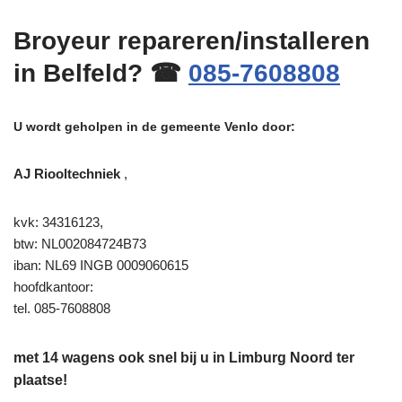
Broyeur repareren/installeren
in Belfeld? ☎
085-7608808
U wordt geholpen in de gemeente Venlo door:
AJ Riooltechniek
,
kvk: 34316123,
btw: NL002084724B73
iban: NL69 INGB 0009060615
hoofdkantoor:
tel. 085-7608808
met 14 wagens ook snel bij u in Limburg Noord ter
plaatse!