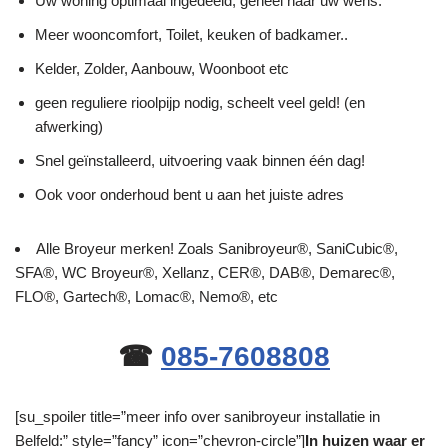
Uw woning optimaal ingedeeld, geheel naar uw wens.
Meer wooncomfort, Toilet, keuken of badkamer..
Kelder, Zolder, Aanbouw, Woonboot etc
geen reguliere rioolpijp nodig, scheelt veel geld! (en
afwerking)
Snel geïnstalleerd, uitvoering vaak binnen één dag!
Ook voor onderhoud bent u aan het juiste adres
Alle Broyeur merken! Zoals Sanibroyeur®, SaniCubic®,
SFA®, WC Broyeur®, Xellanz, CER®, DAB®, Demarec®,
FLO®, Gartech®, Lomac®, Nemo®, etc
☎
085-7608808
[su_spoiler title=”meer info over sanibroyeur installatie in
Belfeld:” style=”fancy” icon=”chevron-circle”]
In huizen waar er