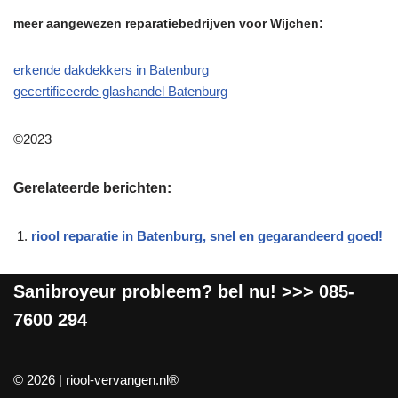
meer aangewezen reparatiebedrijven voor Wijchen:
erkende dakdekkers in Batenburg
gecertificeerde glashandel Batenburg
©2023
Gerelateerde berichten:
riool reparatie in Batenburg, snel en gegarandeerd goed!
Sanibroyeur
probleem? bel nu! >>>
085-
7600 294
©
2026 |
riool-vervangen.nl®