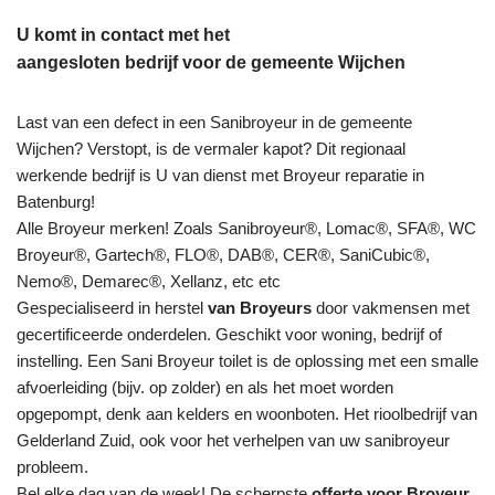
U komt in contact met het
aangesloten bedrijf voor de gemeente Wijchen
Last van een defect in een Sanibroyeur in de gemeente
Wijchen? Verstopt, is de vermaler kapot? Dit regionaal
werkende bedrijf is U van dienst met Broyeur reparatie in
Batenburg!
Alle Broyeur merken! Zoals Sanibroyeur®, Lomac®, SFA®, WC
Broyeur®, Gartech®, FLO®, DAB®, CER®, SaniCubic®,
Nemo®, Demarec®, Xellanz, etc etc
Gespecialiseerd in herstel
van Broyeurs
door vakmensen met
gecertificeerde onderdelen. Geschikt voor woning, bedrijf of
instelling. Een Sani Broyeur toilet is de oplossing met een smalle
afvoerleiding (bijv. op zolder) en als het moet worden
opgepompt, denk aan kelders en woonboten. Het rioolbedrijf van
Gelderland Zuid, ook voor het verhelpen van uw sanibroyeur
probleem.
Bel elke dag van de week! De scherpste
offerte voor Broyeur