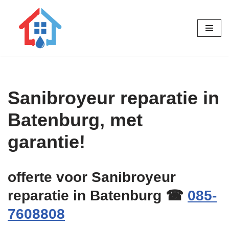
Ga
naar
de
inhoud
Sanibroyeur reparatie in
Batenburg, met
garantie!
offerte voor Sanibroyeur
reparatie in Batenburg ☎
085-
7608808