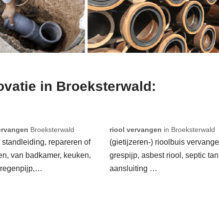
ovatie in Broeksterwald:
ervangen
Broeksterwald
riool vervangen
in Broeksterwald
f standleiding, repareren of
(gietijzeren-) rioolbuis vervange
en, van badkamer, keuken,
grespijp, asbest riool, septic tan
 regenpijp,…
aansluiting …