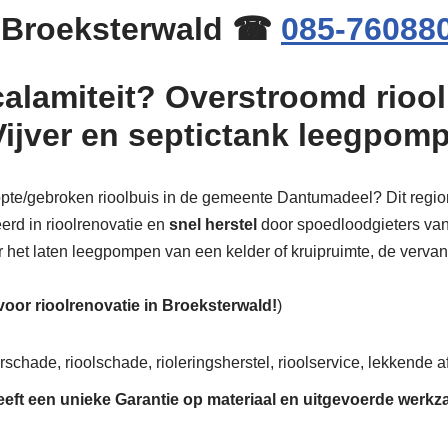
n Broeksterwald ☎
085-76088
calamiteit? Overstroomd riool
Vijver en septictank leegpom
stopte/gebroken rioolbuis in de gemeente Dantumadeel? Dit region
erd in rioolrenovatie en
snel herstel
door spoedloodgieters van 
oor het laten leegpompen van een kelder of kruipruimte, de vervangi
 voor rioolrenovatie in Broeksterwald!
)
rschade, rioolschade, rioleringsherstel, rioolservice, lekkende af
eeft een unieke
Garantie
op materiaal en uitgevoerde werk