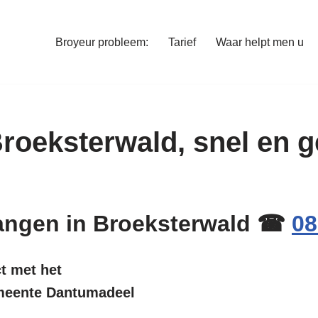
Broyeur probleem:
Tarief
Waar helpt men u
 Broeksterwald, snel en
rvangen in Broeksterwald ☎
08
ct met het
emeente Dantumadeel