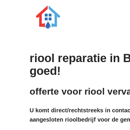
Ga
naar
de
inhoud
riool reparatie in
goed!
offerte voor riool ve
U komt direct/rechtstreeks in conta
aangesloten rioolbedrijf voor de g