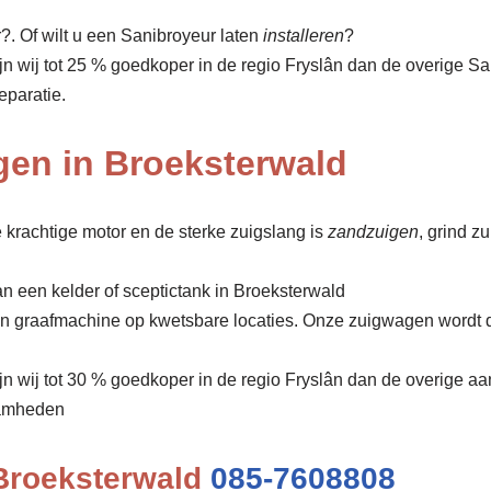
. Of wilt u een Sanibroyeur laten
installeren
?
ijn wij tot 25 % goedkoper in de regio Fryslân dan de overige 
eparatie.
gen in Broeksterwald
 krachtige motor en de sterke zuigslang is
zandzuigen
, grind z
n een kelder of sceptictank in Broeksterwald
een graafmachine op kwetsbare locaties. Onze zuigwagen wordt 
ijn wij tot 30 % goedkoper in de regio Fryslân dan de overige aa
amheden
 Broeksterwald
085-7608808