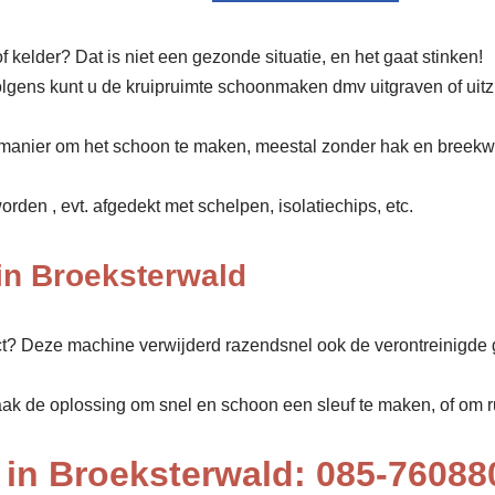
f kelder? Dat is niet een gezonde situatie, en het gaat stinken!
olgens kunt u de kruipruimte schoonmaken dmv uitgraven of uit
manier om het schoon te maken, meestal zonder hak en breekw
den , evt. afgedekt met schelpen, isolatiechips, etc.
in Broeksterwald
ect? Deze machine verwijderd razendsnel ook de verontreinigde 
aak de oplossing om snel en schoon een sleuf te maken, of om rui
in Broeksterwald: 085-76088