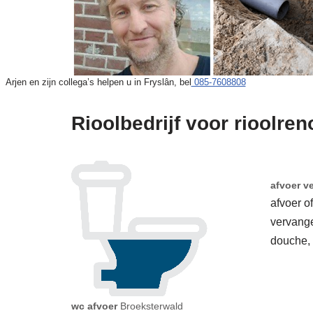
Arjen en zijn collega’s helpen u in Fryslân, bel
085-7608808
Rioolbedrijf voor rioolren
afvoer v
afvoer o
vervang
douche,
wc afvoer
Broeksterwald