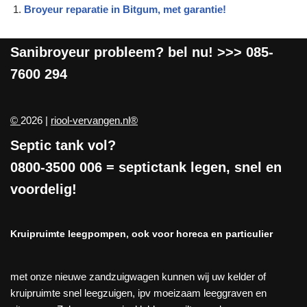
Broyeur reparatie in Bitgum, met garantie!
Sanibroyeur
probleem? bel nu! >>>
085-
7600 294
©
2026 |
riool-vervangen.nl®
Septic tank vol?
0800-3500 006
= septictank legen, snel en
voordelig!
Kruipruimte leegpompen, ook voor horeca en particulier
met onze nieuwe zandzuigwagen kunnen wij uw kelder of
kruipruimte snel leegzuigen, ipv moeizaam leeggraven en