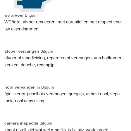
wc afvoer
Bitgum
WC/toilet afvoer renoveren, met garantie! en met respect voor
uw eigendommen!
afvoer vervangen
Bitgum
afvoer of standleiding, repareren of vervangen, van badkamer,
keuken, douche, regenpijp,…
riool vervangen
in Bitgum
(gietijzeren-) rioolbuis vervangen, grespijp, asbest riool, septic
tank, riool aansluiting …
camera inspectie
Bitgum
zodat u zelf ziet wat wel mogelijk is bij bijv. wortelgroei: