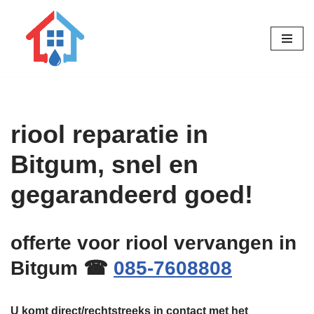
Ga
naar
de
inhoud
riool reparatie in
Bitgum, snel en
gegarandeerd goed!
offerte voor riool vervangen in
Bitgum ☎
085-7608808
U komt direct/rechtstreeks in contact met het