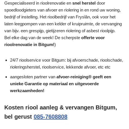
Gespecialiseerd in rioolrenovatie en
snel herstel
door
spoedloodgieters van afvoer en riolering in en rond uw woning,
bedrijf of instelling. Het rioolbedrijf van Fryslân, ook voor het
laten leegpompen van een kelder of kruipruimte, de vervanging
van bijv. een grespijp, gietijzeren riolering of asbest rioolpijp.
Bel elke dag van de week! De scherpste
offerte voor
rioolrenovatie in Bitgum!
)
24/7 rioolservice voor Bitgum: bij afvoerschade, rioolschade,
rioleringsherstel, rioolservice, lekkende afvoer, etc etc
aangesloten partner van
afvoer-reiniging® geeft een
unieke
Garantie
op materiaal en uitgevoerde
werkzaamheden!
Kosten riool aanleg & vervangen Bitgum,
bel gerust
085-7608808