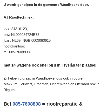
U wordt geholpen in de gemeente Waadhoeke door:
AJ Riooltechniek
,
kvk: 34316123,
btw: NL002084724B73
iban: NL69 INGB 0009060615
hoofdkantoor:
tel. 085-7608808
met 14 wagens ook snel bij u in Fryslân ter plaatse!
Zij helpen u graag in Waadhoeke, dus ook in Joure,
Makkum,Ljouwert, Drachten, Heerenveen en uiteraard ook in
Bitgum.
Bel
085-7608808
= rioolreparatie &