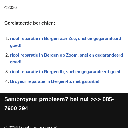
©2026
Gerelateerde berichten:
riool reparatie in Bergen-aan-Zee, snel en gegarandeerd
goed!
riool reparatie in Bergen op Zoom, snel en gegarandeerd
goed!
riool reparatie in Bergen-lb, snel en gegarandeerd goed!
Broyeur reparatie in Bergen-lb, met garantie!
Sanibroyeur
probleem? bel nu! >>>
085-
7600 294
©
2026 |
riool-vervangen.nl®