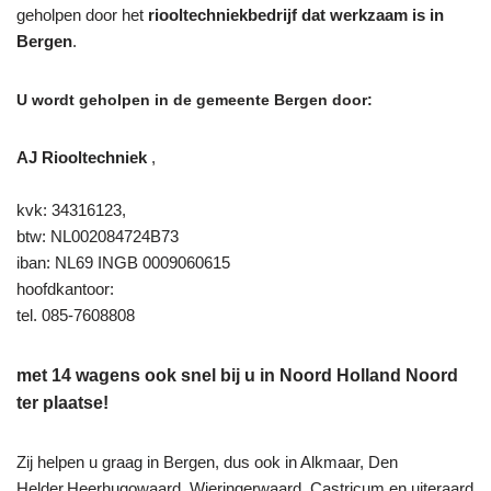
geholpen door het
riooltechniekbedrijf dat werkzaam is in
Bergen
.
U wordt geholpen in de gemeente Bergen door:
AJ Riooltechniek
,
kvk: 34316123,
btw: NL002084724B73
iban: NL69 INGB 0009060615
hoofdkantoor:
tel. 085-7608808
met 14 wagens ook snel bij u in Noord Holland Noord
ter plaatse!
Zij helpen u graag in Bergen, dus ook in Alkmaar, Den
Helder,Heerhugowaard, Wieringerwaard, Castricum en uiteraard