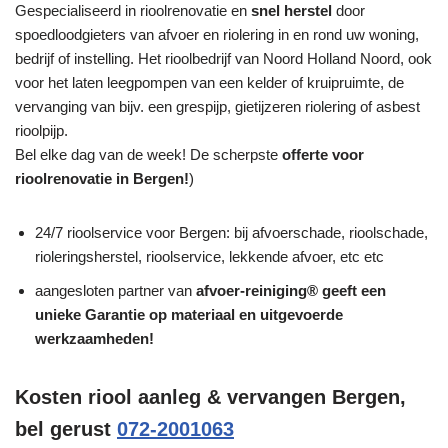
Gespecialiseerd in rioolrenovatie en
snel herstel
door
spoedloodgieters van afvoer en riolering in en rond uw woning,
bedrijf of instelling. Het rioolbedrijf van Noord Holland Noord, ook
voor het laten leegpompen van een kelder of kruipruimte, de
vervanging van bijv. een grespijp, gietijzeren riolering of asbest
rioolpijp.
Bel elke dag van de week! De scherpste
offerte voor
rioolrenovatie in Bergen!
)
24/7 rioolservice voor Bergen: bij afvoerschade, rioolschade,
rioleringsherstel, rioolservice, lekkende afvoer, etc etc
aangesloten partner van
afvoer-reiniging® geeft een
unieke
Garantie
op materiaal en uitgevoerde
werkzaamheden!
Kosten riool aanleg & vervangen Bergen,
bel gerust
072-2001063