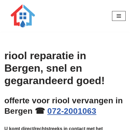
Ga
naar
de
inhoud
riool reparatie in
Bergen, snel en
gegarandeerd goed!
offerte voor riool vervangen in
Bergen ☎
072-2001063
U komt direct/rechtstreeks in contact met het