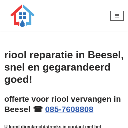
Ga
naar
de
inhoud
riool reparatie in Beesel,
snel en gegarandeerd
goed!
offerte voor riool vervangen in
Beesel ☎
085-7608808
U komt direct/rechtstreeks in contact met het