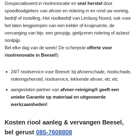
Gespecialiseerd in rioolrenovatie en
snel herstel
door
spoedloodgieters van afvoer en riolering in en rond uw woning,
bedrijf of instelling. Het rioolbedrijf van Limburg Noord, ook voor
het laten leegpompen van een kelder of kruipruimte, de
vervanging van bijv. een grespijp, gietijzeren riolering of asbest
rioolpijp.
Bel elke dag van de week! De scherpste
offerte voor
rioolrenovatie in Beesel!
)
24/7 rioolservice voor Beesel: bij afvoerschade, rioolschade,
rioleringsherstel, rioolservice, lekkende afvoer, etc etc
aangesloten partner van
afvoer-reiniging® geeft een
unieke
Garantie
op materiaal en uitgevoerde
werkzaamheden!
Kosten riool aanleg & vervangen Beesel,
bel gerust
085-7608808