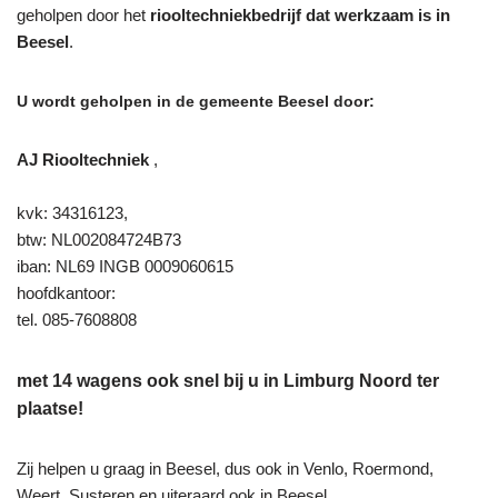
geholpen door het
riooltechniekbedrijf dat werkzaam is in
Beesel
.
U wordt geholpen in de gemeente Beesel door:
AJ Riooltechniek
,
kvk: 34316123,
btw: NL002084724B73
iban: NL69 INGB 0009060615
hoofdkantoor:
tel. 085-7608808
met 14 wagens ook snel bij u in Limburg Noord ter
plaatse!
Zij helpen u graag in Beesel, dus ook in Venlo, Roermond,
Weert, Susteren en uiteraard ook in Beesel.