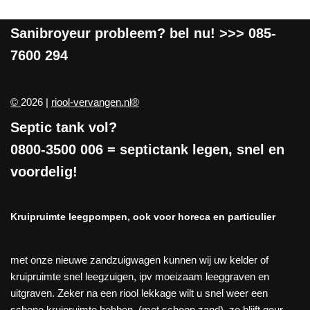
Sanibroyeur
probleem? bel nu! >>>
085-
7600 294
©
2026 |
riool-vervangen.nl®
Septic tank vol?
0800-3500 006
= septictank legen, snel en
voordelig!
Kruipruimte leegpompen, ook voor horeca en particulier
met onze nieuwe zandzuigwagen kunnen wij uw kelder of
kruipruimte snel leegzuigen, ipv moeizaam leeggraven en
uitgraven. Zeker na een riool lekkage wilt u snel weer een
schone kruipruimte hebben, (met schoon zand), zo blijft geur