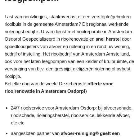
Last van rioolvliegjes, stankoverlast of een verstopte/gebroken
rioolbuis in de gemeente Amsterdam? Dit regionaal werkende
rioleringsbedrijf is U van dienst met rioolreparatie in Amsterdam
Osdorp! Gespecialiseerd in rioolrenovatie en
snel herstel
door
spoedloodgieters van afvoer en riolering in en rond uw woning,
bedrijf of instelling. Het rioolbedrijf van Amsterdam Amstelland,
ook voor het laten leegpompen van een kelder of kruipruimte, de
vervanging van bijv. een grespijp, gietijzeren riolering of asbest
rioolpijp.
Bel elke dag van de week! De scherpste
offerte voor
rioolrenovatie in Amsterdam Osdorp!
)
24/7 rioolservice voor Amsterdam Osdorp: bij afvoerschade,
rioolschade, rioleringsherstel, rioolservice, lekkende afvoer,
etc etc
aangesloten partner van
afvoer-reiniging® geeft een