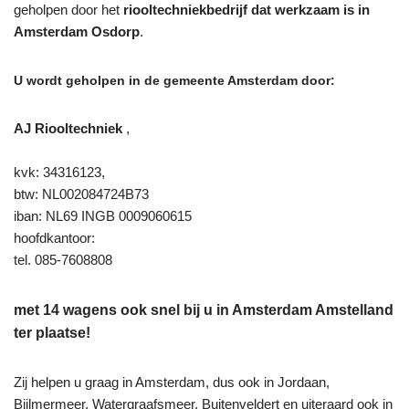
geholpen door het
riooltechniekbedrijf dat werkzaam is in
Amsterdam Osdorp
.
U wordt geholpen in de gemeente Amsterdam door:
AJ Riooltechniek
,
kvk: 34316123,
btw: NL002084724B73
iban: NL69 INGB 0009060615
hoofdkantoor:
tel. 085-7608808
met 14 wagens ook snel bij u in Amsterdam Amstelland
ter plaatse!
Zij helpen u graag in Amsterdam, dus ook in Jordaan,
Bijlmermeer, Watergraafsmeer, Buitenveldert en uiteraard ook in