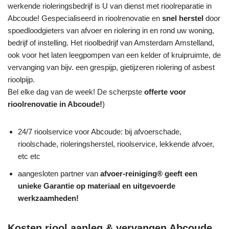
werkende rioleringsbedrijf is U van dienst met rioolreparatie in
Abcoude! Gespecialiseerd in rioolrenovatie en
snel herstel
door
spoedloodgieters van afvoer en riolering in en rond uw woning,
bedrijf of instelling. Het rioolbedrijf van Amsterdam Amstelland,
ook voor het laten leegpompen van een kelder of kruipruimte, de
vervanging van bijv. een grespijp, gietijzeren riolering of asbest
rioolpijp.
Bel elke dag van de week! De scherpste
offerte voor
rioolrenovatie in Abcoude!
)
24/7 rioolservice voor Abcoude: bij afvoerschade,
rioolschade, rioleringsherstel, rioolservice, lekkende afvoer,
etc etc
aangesloten partner van
afvoer-reiniging® geeft een
unieke
Garantie
op materiaal en uitgevoerde
werkzaamheden!
Kosten riool aanleg & vervangen Abcoude,