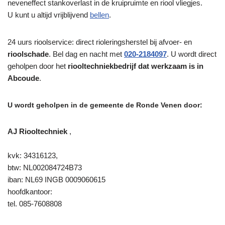
neveneffect stankoverlast in de kruipruimte en riool vliegjes.
U kunt u altijd vrijblijvend
bellen
.
24 uurs rioolservice: direct rioleringsherstel bij afvoer- en
rioolschade
. Bel dag en nacht met
020-2184097
. U wordt direct
geholpen door het
riooltechniekbedrijf dat werkzaam is in
Abcoude
.
U wordt geholpen in de gemeente de Ronde Venen door:
AJ Riooltechniek
,
kvk: 34316123,
btw: NL002084724B73
iban: NL69 INGB 0009060615
hoofdkantoor:
tel. 085-7608808