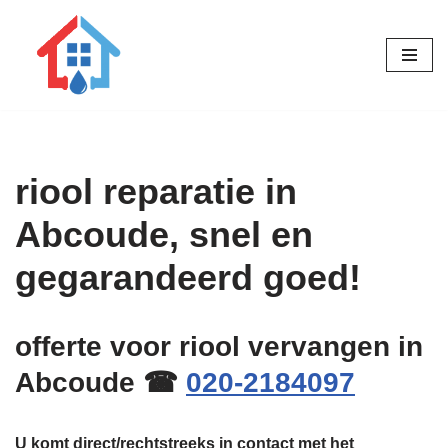
Ga
naar
de
inhoud
riool reparatie in
Abcoude, snel en
gegarandeerd goed!
offerte voor riool vervangen in
Abcoude ☎
020-2184097
U komt direct/rechtstreeks in contact met het