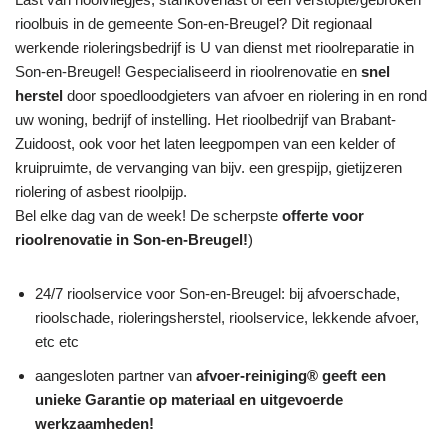
rioolbuis in de gemeente Son-en-Breugel? Dit regionaal
werkende rioleringsbedrijf is U van dienst met rioolreparatie in
Son-en-Breugel! Gespecialiseerd in rioolrenovatie en
snel
herstel
door spoedloodgieters van afvoer en riolering in en rond
uw woning, bedrijf of instelling. Het rioolbedrijf van Brabant-
Zuidoost, ook voor het laten leegpompen van een kelder of
kruipruimte, de vervanging van bijv. een grespijp, gietijzeren
riolering of asbest rioolpijp.
Bel elke dag van de week! De scherpste
offerte voor
rioolrenovatie in Son-en-Breugel!
)
24/7 rioolservice voor Son-en-Breugel: bij afvoerschade,
rioolschade, rioleringsherstel, rioolservice, lekkende afvoer,
etc etc
aangesloten partner van
afvoer-reiniging® geeft een
unieke
Garantie
op materiaal en uitgevoerde
werkzaamheden!