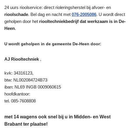
24 uurs rioolservice: direct rioleringsherstel bij afvoer- en
rioolschade
. Bel dag en nacht met
076-2005086
. U wordt direct
geholpen door het
riooltechniekbedrijf dat werkzaam is in De-
Heen
.
U wordt geholpen in de gemeente De-Heen door:
AJ Riooltechniek
,
kvk: 34316123,
btw: NL002084724B73
iban: NL69 INGB 0009060615
hoofdkantoor:
tel. 085-7608808
met 14 wagens ook snel bij u in Midden- en West
Brabant ter plaatse!