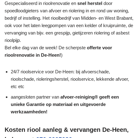
Gespecialiseerd in rioolrenovatie en
snel herstel
door
spoedloodgieters van afvoer en riolering in en rond uw woning,
bedrijf of instelling. Het rioolbedrijf van Midden- en West Brabant,
ook voor het laten leegpompen van een kelder of kruipruimte, de
vervanging van bijv. een grespijp, gietijzeren riolering of asbest
rioolpijp.
Bel elke dag van de week! De scherpste
offerte voor
rioolrenovatie in De-Heen!
)
24/7 rioolservice voor De-Heen: bij afvoerschade,
rioolschade, rioleringsherstel, rioolservice, lekkende afvoer,
etc etc
aangesloten partner van
afvoer-reiniging® geeft een
unieke
Garantie
op materiaal en uitgevoerde
werkzaamheden!
Kosten riool aanleg & vervangen De-Heen,