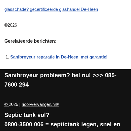
glasschade? gecertificeerde glashandel De-Heen
©2026
Gerelateerde berichten:
Sanibroyeur reparatie in De-Heen, met garantie!
Sanibroyeur
probleem? bel nu! >>>
085-
7600 294
©
2026 |
riool-vervangen.nl®
Septic tank vol?
0800-3500 006
= septictank legen, snel en